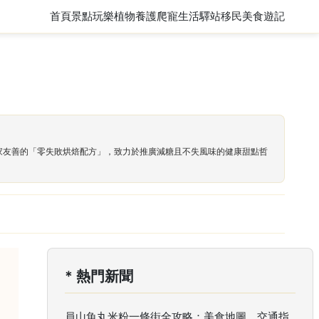
首頁
景點玩樂
植物養護
爬寵
生活驛站
移民
美食遊記
居家友善的「零失敗烘焙配方」，致力於推廣減糖且不失風味的健康甜點哲
* 熱門新聞
員山魚丸米粉一條街全攻略：美食地圖、交通指