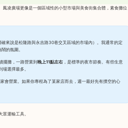
。鳳凌廣場更像是一個區域性的小型市場與美食街集合體，素食攤位
精確來說是松隆路與永吉路30巷交叉區域的市場內）。我通常的定
熱鬧的氛圍。
續擺攤，一路營業到
晚上11點左右
，是標準的夜市節奏。有些生意
到場選擇最多。
幾家會營業。如果你專程為了某家店而去，週一最好先有撲空的心
大眾運輸工具。