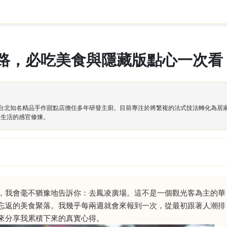
路，必吃美食與隱藏版點心一次看
，並於台北知名精品手作甜點店擔任多年研發主廚。目前專注於將繁複的法式技法轉化為
慢生活的感官修煉。
，我會毫不猶豫地告訴你：去鳳凌廣場。這不是一個觀光客為主的華
忘返的美食聚落。我幾乎每兩週就會來報到一次，從最初跟著人潮排
來分享我累積下來的真實心得。