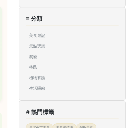
≡ 分類
美食遊記
景點玩樂
爬寵
移民
植物養護
生活驛站
# 熱門標籤
台北夜市美食
素食選擇少
銅板美食