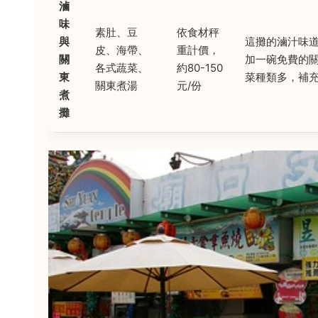
滷
味
素肚、豆
依食材秤
與
這攤的滷汁味
皮、海帶、
重計價，
關
加一碗免費的
各式蔬菜、
約80-150
東
菜種類多，補
關東煮湯
元/份
煮
攤