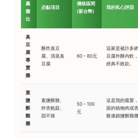
薦
價格區間
必點項目
我的私心評語
攤
(新台幣)
位
臭
豆
酥炸臭豆
這家是被許多
腐
腐、清蒸臭
60 - 80元
豆腐外酥內軟
專
豆腐
經典不敗款。
賣
攤
素
鹽
素鹽酥雞、
這是我的最愛
50 - 100
酥
炸杏鮑菇、
面的植物肉或
元
雞
甜不辣
般連鎖鹽酥雞
攤