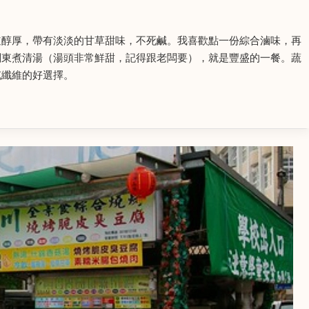
道醇厚，帶有淡淡的甘草甜味，不死鹹。我喜歡點一份綜合滷味，再
關東煮清湯（湯頭非常鮮甜，記得跟老闆要），就是豐盛的一餐。蔬
充纖維的好選擇。