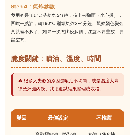
Step 4：氣炸參數
我用的是180°C 先氣炸5分鐘，拉出來翻面（小心燙），
再噴一點油，轉160°C 繼續氣炸3-4分鐘。觀察顏色變金
黃就差不多了。如果一次做比較多個，注意不要疊放，要
留空間。
脆度關鍵：噴油、溫度、時間
⚠️ 很多人失敗的原因是噴油不均勻，或是溫度太高
導致外焦內軟。我把測試結果整理成表格。
變因
最佳設定
不推薦
高發煙點油（酪梨油、
奶油（焦化快，