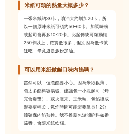
米紙可頌的熱量大概多少？
一張米紙約30卡，噴油大約增加20卡，所
以一個原味米紙可頌約50-60卡。加調味粉
或起司會再多10-20卡。比起傳統可頌動輒
250卡以上，確實低很多，但別因為低卡就
狂吃，畢竟還是澱粉加油。
可以用米紙做鹹口味內餡嗎？
當然可以，但包餡要小心。因為米紙很薄，
包太多餡料容易破。建議包一小塊起司（烤
完會爆漿）、或火腿末、玉米粒。包餡後成
形要更輕柔，氣炸時間可能需要延長1-2分
鐘確保內餡熱透。我不推薦包濕潤餡料如番
茄醬，會讓米紙軟爛。