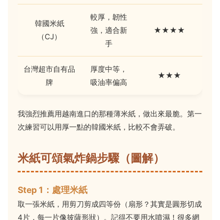
較厚，韌性
韓國米紙
強，適合新
★★★★
（CJ）
手
台灣超市自有品
厚度中等，
★★★
牌
吸油率偏高
我強烈推薦用越南進口的那種薄米紙，做出來最脆。第一
次練習可以用厚一點的韓國米紙，比較不會弄破。
米紙可頌氣炸鍋步驟（圖解）
Step 1：處理米紙
取一張米紙，用剪刀剪成四等份（扇形？其實是圓形切成
4片，每一片像披薩形狀）。記得不要用水噴濕！很多網