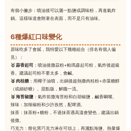
有個小撇步：噴油後可以灑一點鹽或調味粉，再進氣炸
鍋。這樣味道會附著在表面，而不是只有油味。
6種爆紅口味變化
原味吃多了會膩，我特愛以下幾種組合（排名有個人偏
見）：
🥇 蒜香起司
：噴油後撒蒜粉+帕瑪森起司粉，氣炸後超級
香。建議起司粉不要太多，會鹹。
🥈 肉桂糖
：用椰子油噴，出鍋後趁熱撒肉桂粉+赤藻糖醇
（或細砂糖）。甜點版，解饞一流。
🥉 海苔椒鹽
：氣炸前撒海苔粉和白胡椒鹽，鹹香唰嘴。
辣味：加辣椒粉和少許孜然，配啤酒。
抹茶：抹茶粉+糖粉，不過抹茶遇高溫會變色，建議出鍋
後撒。
巧克力：熔化黑巧克力淋在可頌上，再灑點海鹽。熱量爆