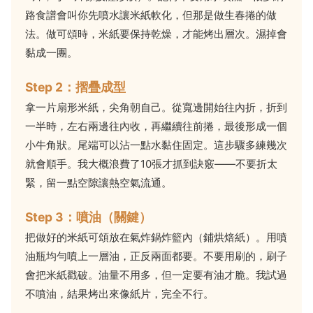
路食譜會叫你先噴水讓米紙軟化，但那是做生春捲的做
法。做可頌時，米紙要保持乾燥，才能烤出層次。濕掉會
黏成一團。
Step 2：摺疊成型
拿一片扇形米紙，尖角朝自己。從寬邊開始往內折，折到
一半時，左右兩邊往內收，再繼續往前捲，最後形成一個
小牛角狀。尾端可以沾一點水黏住固定。這步驟多練幾次
就會順手。我大概浪費了10張才抓到訣竅——不要折太
緊，留一點空隙讓熱空氣流通。
Step 3：噴油（關鍵）
把做好的米紙可頌放在氣炸鍋炸籃內（鋪烘焙紙）。用噴
油瓶均勻噴上一層油，正反兩面都要。不要用刷的，刷子
會把米紙戳破。油量不用多，但一定要有油才脆。我試過
不噴油，結果烤出來像紙片，完全不行。