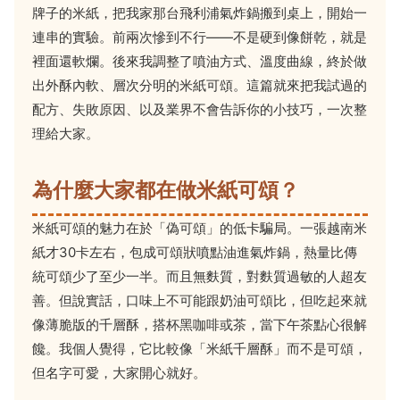
牌子的米紙，把我家那台飛利浦氣炸鍋搬到桌上，開始一
連串的實驗。前兩次慘到不行——不是硬到像餅乾，就是
裡面還軟爛。後來我調整了噴油方式、溫度曲線，終於做
出外酥內軟、層次分明的米紙可頌。這篇就來把我試過的
配方、失敗原因、以及業界不會告訴你的小技巧，一次整
理給大家。
為什麼大家都在做米紙可頌？
米紙可頌的魅力在於「偽可頌」的低卡騙局。一張越南米
紙才30卡左右，包成可頌狀噴點油進氣炸鍋，熱量比傳
統可頌少了至少一半。而且無麩質，對麩質過敏的人超友
善。但說實話，口味上不可能跟奶油可頌比，但吃起來就
像薄脆版的千層酥，搭杯黑咖啡或茶，當下午茶點心很解
饞。我個人覺得，它比較像「米紙千層酥」而不是可頌，
但名字可愛，大家開心就好。