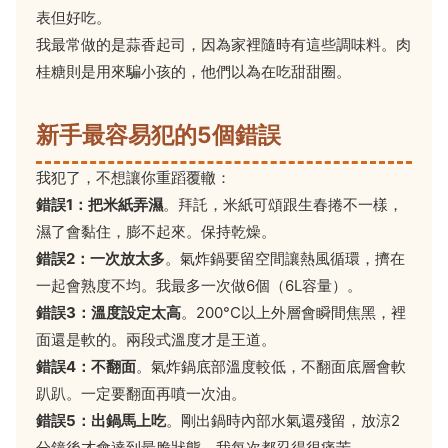
表但好吃。
我最常做的是蒜香起司，因為家裡隨時有這些調味料。肉
桂糖則是用來騙小孩的，他們以為在吃甜甜圈。
新手最容易犯的5個錯誤
我犯了，不想讓你重蹈覆轍：
錯誤1：把米紙弄濕
。拜託，米紙可頌跟生春捲不一樣，
濕了會黏住，膨不起來。保持乾燥。
錯誤2：一次放太多
。氣炸鍋要留空間讓熱風循環，擠在
一起會熟度不均。我最多一次做6個（6L容量）。
錯誤3：溫度設定太高
。200°C以上外層會瞬間焦黑，裡
面還是軟的。兩段式溫度才是王道。
錯誤4：不翻面
。氣炸鍋底部溫度較低，不翻面底層會軟
趴趴。一定要翻面再噴一次油。
錯誤5：出鍋馬上吃
。剛出鍋時內部水氣還殘留，放涼2
分鐘後才會達到最脆狀態。我每次都忍得很痛苦。