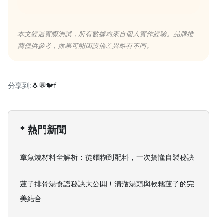
本文經過實際測試，所有數據均來自個人實作經驗。品牌推
薦僅供參考，效果可能因設備差異略有不同。
分享到:
🐧
💬
🐦
f
* 熱門新聞
章魚燒材料全解析：從麵糊到配料，一次搞懂自製秘訣
蓮子排骨湯食譜秘訣大公開！清澈湯頭與軟糯蓮子的完
美結合