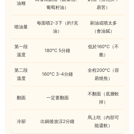
油種
葡萄籽油）
易苦）
每面噴2-3下（約1克
刷油或噴太多
噴油量
油）
（會油膩）
第一段
低於160°C（不
180°C 5分鐘
溫度
脆）
第二段
全程200°C（容
160°C 3-4分鐘
溫度
易燒焦）
不翻面（底層軟
翻面
一定要翻面
掉）
馬上吃（內部可
冷卻
出鍋後放涼2分鐘
能還軟）