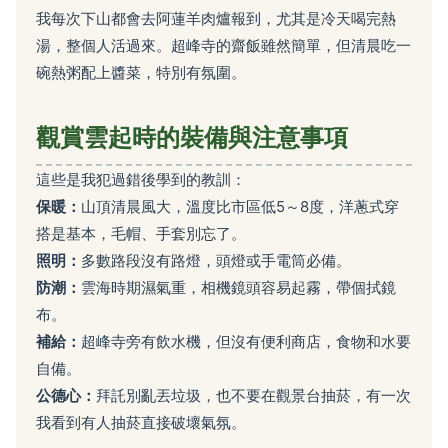
我每次下山都會去阿蓮羊肉爐報到，尤其是冷天喝完熱
湯，整個人活過來。超峰寺的齋飯雖然簡單，但清晨吃一
碗熱粥配上醬菜，特別有氛圍。
觀賞雲起時的裝備與注意事項
這些是我犯過錯後學到的教訓：
保暖：
山頂清晨風大，溫度比市區低5～8度，洋蔥式穿
搭是基本，毛帽、手套別忘了。
照明：
多數路段沒有路燈，頭燈或手電筒必備。
防潮：
雲海時期濕氣重，相機鏡頭容易起霧，帶個拭鏡
布。
補給：
超峰寺旁有飲水機，但沒有便利商店，食物和水要
自備。
公德心：
拜託別亂丟垃圾，也不要在觀景台抽菸，有一次
我看到有人抽菸直接破壞氣氛。