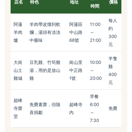
店名
特色
地址
價格
時間
每人
阿蓮
羊肉帶皮燉到軟
阿蓮區
11:00
約
羊肉
爛，湯頭有淡淡
中山路
～
300
爐
中藥味
68號
21:00
元
半隻
大崗
豆乳雞、竹筍雞
崗山里
10:00
雞
山土
湯，用的是放山
中正路
～
400
雞城
雞
1號
20:00
元
早餐
超峰
免費素齋，但隨
超峰寺
6:00
寺齋
免費
喜捐獻
內
～
堂
7:30