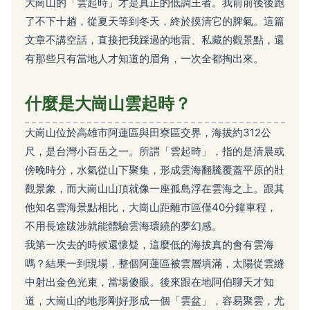
大崗山的「雲起時」才是真正的低調王者。我前前後後跑
了不下十趟，從夏天等到冬天，終於摸清它的脾氣。這篇
文章不講空話，直接把我踩過的地雷、私藏的觀景點，還
有那些只有當地人才知道的眉角，一次全都掏出來。
什麼是大崗山雲起時？
大崗山位於高雄市阿蓮區與田寮區交界，海拔約312公
尺，是台灣小百岳之一。所謂「雲起時」，指的是清晨或
傍晚時分，水氣從山下聚集，形成雲海翻騰覆蓋平原的壯
觀景象，而大崗山山頂就像一座孤島浮在雲海之上。跟其
他知名雲海景點相比，大崗山距離市區僅40分鐘車程，
不用長途跋涉就能體驗雲海環繞的夢幻感。
我第一次去的時候還懷疑，這麼低的海拔真的會有雲海
嗎？結果一到現場，整個阿蓮區被雲層填滿，太陽從雲縫
中射出金色光束，當場傻眼。後來跟在地阿伯聊天才知
道，大崗山的地形剛好形成一個「雲盆」，容易聚雲，尤