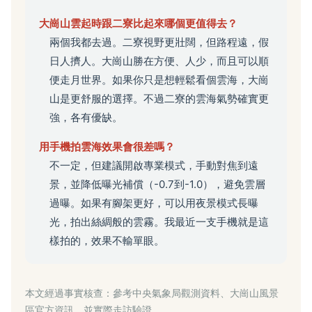
大崗山雲起時跟二寮比起來哪個更值得去？
兩個我都去過。二寮視野更壯闊，但路程遠，假
日人擠人。大崗山勝在方便、人少，而且可以順
便走月世界。如果你只是想輕鬆看個雲海，大崗
山是更舒服的選擇。不過二寮的雲海氣勢確實更
強，各有優缺。
用手機拍雲海效果會很差嗎？
不一定，但建議開啟專業模式，手動對焦到遠
景，並降低曝光補償（-0.7到-1.0），避免雲層
過曝。如果有腳架更好，可以用夜景模式長曝
光，拍出絲綢般的雲霧。我最近一支手機就是這
樣拍的，效果不輸單眼。
本文經過事實核查：參考中央氣象局觀測資料、大崗山風景
區官方資訊，並實際走訪驗證。