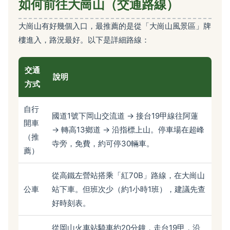
如何前往大崗山（交通路線）
大崗山有好幾個入口，最推薦的是從「大崗山風景區」牌
樓進入，路況最好。以下是詳細路線：
交通
說明
方式
自行
國道1號下岡山交流道 → 接台19甲線往阿蓮
開車
→ 轉高13鄉道 → 沿指標上山。停車場在超峰
（推
寺旁，免費，約可停30輛車。
薦）
從高鐵左營站搭乘「紅70B」路線，在大崗山
公車
站下車。但班次少（約1小時1班），建議先查
好時刻表。
從岡山火車站騎車約20分鐘，走台19甲，沿