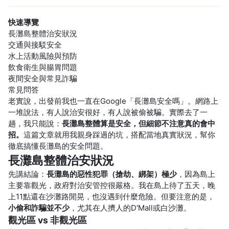
快速導覽
長灘島整體治安狀況
交通與接駁安全
水上活動風險與預防
飲食衛生與腸胃問題
夜間安全與常見詐騙
常見問答
老實說，出發前我也一直在Google「長灘島安全嗎」。網路上
一堆說法，有人說治安很好，有人說被偷被騙。實際去了一
趟，我只能說：
長灘島整體算是安全，但細節不注意真的會中
招。
這篇文章就用我親身踩過的坑，搭配當地真實狀況，幫你
徹底搞懂長灘島的安全問題。
長灘島整體治安狀況
先講結論：
長灘島的惡性犯罪（搶劫、綁架）極少
，因為島上
主要靠觀光，政府對治安管控很嚴格。我在島上待了五天，晚
上11點還在沙灘路閒晃，也沒遇到什麼危險。但要注意的是，
小偷和詐騙並不少
，尤其在人擠人的D'Mall或白沙灘。
觀光區 vs 非觀光區