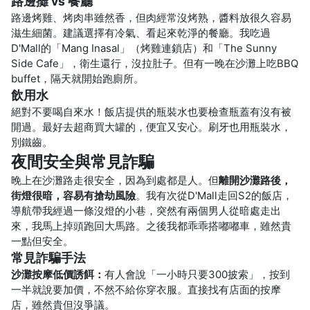
路邊攤 vs 餐廳
路邊烤雞、烤肉串雖然香，但肉經常沒烤熟，醬料放很久容易
滋生細菌。建議選擇有冷氣、看起來乾淨的餐廳。我吃過
D'Mall的「Mang Inasal」（烤雞連鎖店）和「The Sunny
Side Cafe」，衛生還行，沒拉肚子。但有一晚在沙灘上吃BBQ
buffet，隔天就開始跑廁所。
飲用水
絕對不要喝自來水！飯店提供的瓶裝水也要檢查瓶蓋有沒有被
開過。最好去超商買大罐的，便宜又安心。刷牙也用瓶裝水，
別鐵齒。
夜間安全與常見詐騙
晚上在沙灘路走很安全，因為到處都是人。但
離開沙灘路後，
街燈很暗，容易有搶劫風險
。我有次從D'Mall走回S2的飯店，
導航帶我經過一條沒燈的小巷，突然有兩個男人從暗處走出
來，我馬上掉頭跑回大馬路。之後我都乖乖搭嘟嘟車，雖然貴
一點但安全。
常見詐騙手法
沙灘按摩低價誘餌：
有人會說「一小時只要300披索」，按到
一半就說要加價，不然不給你穿衣服。直接找有店面的按摩
店，雖然貴但沒爭議。