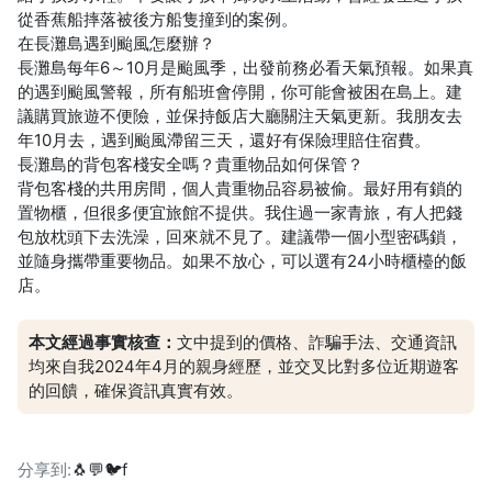
從香蕉船摔落被後方船隻撞到的案例。
在長灘島遇到颱風怎麼辦？
長灘島每年6～10月是颱風季，出發前務必看天氣預報。如果真
的遇到颱風警報，所有船班會停開，你可能會被困在島上。建
議購買旅遊不便險，並保持飯店大廳關注天氣更新。我朋友去
年10月去，遇到颱風滯留三天，還好有保險理賠住宿費。
長灘島的背包客棧安全嗎？貴重物品如何保管？
背包客棧的共用房間，個人貴重物品容易被偷。最好用有鎖的
置物櫃，但很多便宜旅館不提供。我住過一家青旅，有人把錢
包放枕頭下去洗澡，回來就不見了。建議帶一個小型密碼鎖，
並隨身攜帶重要物品。如果不放心，可以選有24小時櫃檯的飯
店。
本文經過事實核查：
文中提到的價格、詐騙手法、交通資訊
均來自我2024年4月的親身經歷，並交叉比對多位近期遊客
的回饋，確保資訊真實有效。
分享到:
🐧
💬
🐦
f