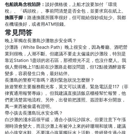
包船跳島含稅陷阱：
談好價格後，上船才說要加付「環境
稅」、「碼頭稅」。事前問清楚是否全包，並要求寫在紙上。
換匯手腳：
路邊換匯所匯率很好，但可能給假鈔或短少。我都
在機場換好，或者用ATM領錢。
常見問答
晚上單獨在長灘島沙灘散步安全嗎？
沙灘路（White Beach Path）晚上很安全，因為餐廳、酒吧營
業到很晚，人潮不斷。但建議不要走太偏遠的沙灘段，特別是
靠近Station 1盡頭的岩石區，那裡燈光不足，也沒什麼人。我
個人覺得晚上11點前在沙灘路走都沒問題，但12點後酒醉遊客
變多，容易發生口角，最好結伴。
長灘島的警察可靠嗎？遇到緊急狀況怎麼辦？
旅遊警察主要服務觀光客，英文可以溝通。緊急電話是117（菲
律賓通用報警專線）。但我建議直接請飯店櫃檯幫忙報警，他
們更清楚當地流程。另外，出發前把護照、簽證影本分開放，
萬一東西被偷還有證明。
帶小孩去長灘島玩水安全嗎？
白沙灘的淺水區很平緩，適合小孩玩沙踩水。但要注意下午漲
潮時浪會變大，而且沙灘上有被沖上來的碎珊瑚和玻璃，建議
給小孩穿水鞋。不要讓小孩單獨玩水上活動，曾經發生過小孩