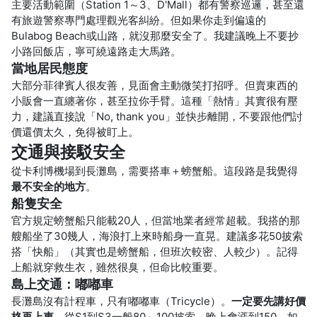
主要活動範圍（Station 1～3、D'Mall）都有警察巡邏，甚至還
有旅遊警察專門處理觀光客糾紛。但如果你走到偏遠的
Bulabog Beach或山路，就沒那麼安全了。我建議晚上不要抄
小路回飯店，寧可繞遠路走大馬路。
當地居民態度
大部分菲律賓人很友善，見面會主動微笑打招呼。但賣東西的
小販會一直纏著你，甚至拉你手臂。這種「熱情」其實很有壓
力，建議直接說「No, thank you」並快步離開，不要跟他們討
價還價太久，免得被盯上。
交通與接駁安全
從卡利博機場到長灘島，需要搭車＋螃蟹船。這段路是我覺得
最不安全的地方
。
船隻安全
官方規定螃蟹船只能載20人，但當地業者經常超載。我搭的那
艘船坐了30幾人，海浪打上來時船身一直晃。建議多花50披索
搭「快船」（其實也是螃蟹船，但班次較密、人較少）。記得
上船就穿救生衣，雖然很臭，但命比較重要。
島上交通：嘟嘟車
長灘島沒有計程車，只有嘟嘟車（Tricycle）。
一定要先講好價
格再上車
。從S1到S3一般80～100披索，晚上會漲到150。如