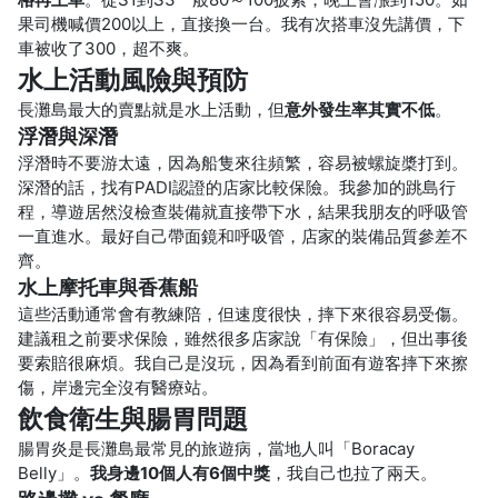
果司機喊價200以上，直接換一台。我有次搭車沒先講價，下
車被收了300，超不爽。
水上活動風險與預防
長灘島最大的賣點就是水上活動，但
意外發生率其實不低
。
浮潛與深潛
浮潛時不要游太遠，因為船隻來往頻繁，容易被螺旋槳打到。
深潛的話，找有PADI認證的店家比較保險。我參加的跳島行
程，導遊居然沒檢查裝備就直接帶下水，結果我朋友的呼吸管
一直進水。最好自己帶面鏡和呼吸管，店家的裝備品質參差不
齊。
水上摩托車與香蕉船
這些活動通常會有教練陪，但速度很快，摔下來很容易受傷。
建議租之前要求保險，雖然很多店家說「有保險」，但出事後
要索賠很麻煩。我自己是沒玩，因為看到前面有遊客摔下來擦
傷，岸邊完全沒有醫療站。
飲食衛生與腸胃問題
腸胃炎是長灘島最常見的旅遊病，當地人叫「Boracay
Belly」。
我身邊10個人有6個中獎
，我自己也拉了兩天。