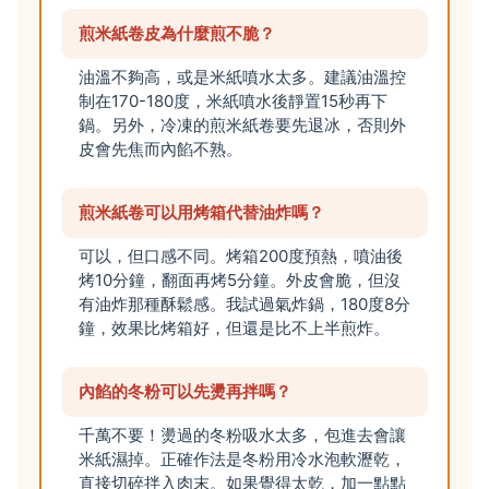
煎米紙卷皮為什麼煎不脆？
油溫不夠高，或是米紙噴水太多。建議油溫控
制在170-180度，米紙噴水後靜置15秒再下
鍋。另外，冷凍的煎米紙卷要先退冰，否則外
皮會先焦而內餡不熟。
煎米紙卷可以用烤箱代替油炸嗎？
可以，但口感不同。烤箱200度預熱，噴油後
烤10分鐘，翻面再烤5分鐘。外皮會脆，但沒
有油炸那種酥鬆感。我試過氣炸鍋，180度8分
鐘，效果比烤箱好，但還是比不上半煎炸。
內餡的冬粉可以先燙再拌嗎？
千萬不要！燙過的冬粉吸水太多，包進去會讓
米紙濕掉。正確作法是冬粉用冷水泡軟瀝乾，
直接切碎拌入肉末。如果覺得太乾，加一點點