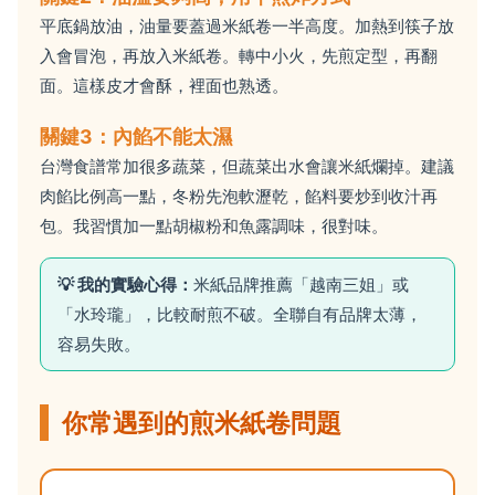
平底鍋放油，油量要蓋過米紙卷一半高度。加熱到筷子放
入會冒泡，再放入米紙卷。轉中小火，先煎定型，再翻
面。這樣皮才會酥，裡面也熟透。
關鍵3：內餡不能太濕
台灣食譜常加很多蔬菜，但蔬菜出水會讓米紙爛掉。建議
肉餡比例高一點，冬粉先泡軟瀝乾，餡料要炒到收汁再
包。我習慣加一點胡椒粉和魚露調味，很對味。
💡 我的實驗心得：
米紙品牌推薦「越南三姐」或
「水玲瓏」，比較耐煎不破。全聯自有品牌太薄，
容易失敗。
你常遇到的煎米紙卷問題