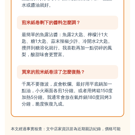
水或醬油就好。
煎米紙卷剩下的醬料怎麼調？
最簡單的魚露沾醬：魚露2大匙、檸檬汁1大
匙、糖1大匙、蒜末辣椒少許、冷開水2大匙。
攪拌到糖溶化就行。我喜歡再加一點切碎的鳳
梨，酸甜味會更豐富。
買來的煎米紙卷涼了怎麼復熱？
千萬不要微波，皮會軟爛。最好用平底鍋加一
點油，小火兩面各煎1分鐘。或者用烤箱150度
加熱5分鐘。我通常會放在氣炸鍋180度回烤3
分鐘，脆度恢復九成。
本文經過事實核查：文中店家資訊皆為近期親訪紀錄，價格可能