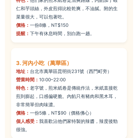
特色：
他們家的煎米紙卷走清爽路線，內餡加了蝦
仁和芋頭絲，外皮煎得比較乾爽，不油膩。附的生
菜量很大，可以包著吃。
價格：
一份8條，NT$150
提醒：
下午有休息時間，別白跑一趟。
3. 河內小吃（萬華區）
地址：
台北市萬華區昆明街231號（西門町旁）
營業時間：
10:00–22:00
特色：
老字號，煎米紙卷是傳統作法，米紙直接乾
煎到膨起，口感偏硬脆。內餡只有豬肉和黑木耳，
非常簡單但肉味濃。
價格：
一份5條，NT$90（價格佛心）
個人感受：
我喜歡沾他們家特製的辣醬，辣度後勁
很強。