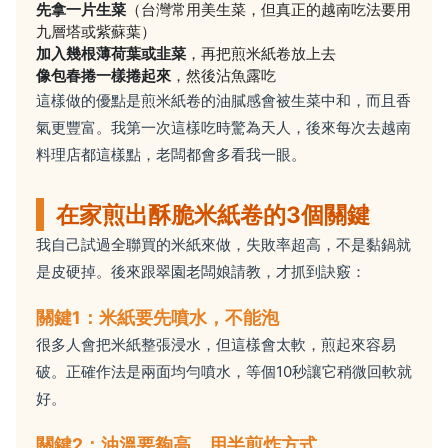
先拿一片生菜
（台灣常用美生菜，但真正的越南吃法要用
九層塔或紫蘇葉）
加入幾根薄荷葉或韭菜
，再把煎米紙卷放上去
像包春捲一樣捲起來
，然後沾魚露吃
這樣做的優點是煎米紙卷的油膩感會被生菜中和，而且香
氣更豐富。我第一次這樣吃時驚為天人，後來每次去越南
料理店都這樣點，老闆都會多看我一眼。
在家煎出酥脆米紙卷的3個關鍵
我自己試過全聯買的米紙來做，失敗率超高，不是黏鍋就
是皮硬掉。後來跟翠園老闆娘請教，才抓到訣竅：
關鍵1：米紙要先噴水，不能泡
很多人會把米紙整張浸水，但這樣會太軟，煎起來容易
破。正確作法是兩面均勻噴水，等個10秒讓它稍微回軟就
好。
關鍵2：油溫要夠高，用半煎炸方式