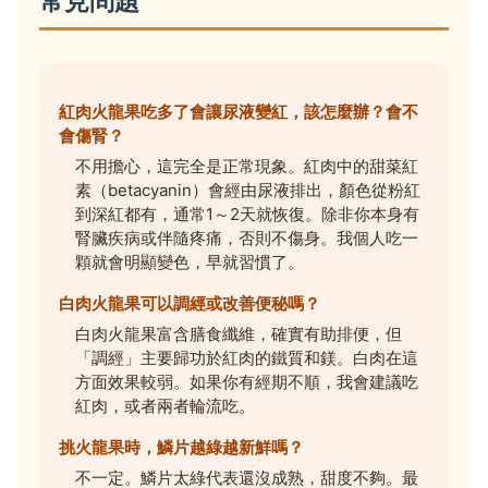
常見問題
紅肉火龍果吃多了會讓尿液變紅，該怎麼辦？會不
會傷腎？
不用擔心，這完全是正常現象。紅肉中的甜菜紅
素（betacyanin）會經由尿液排出，顏色從粉紅
到深紅都有，通常1～2天就恢復。除非你本身有
腎臟疾病或伴隨疼痛，否則不傷身。我個人吃一
顆就會明顯變色，早就習慣了。
白肉火龍果可以調經或改善便秘嗎？
白肉火龍果富含膳食纖維，確實有助排便，但
「調經」主要歸功於紅肉的鐵質和鎂。白肉在這
方面效果較弱。如果你有經期不順，我會建議吃
紅肉，或者兩者輪流吃。
挑火龍果時，鱗片越綠越新鮮嗎？
不一定。鱗片太綠代表還沒成熟，甜度不夠。最