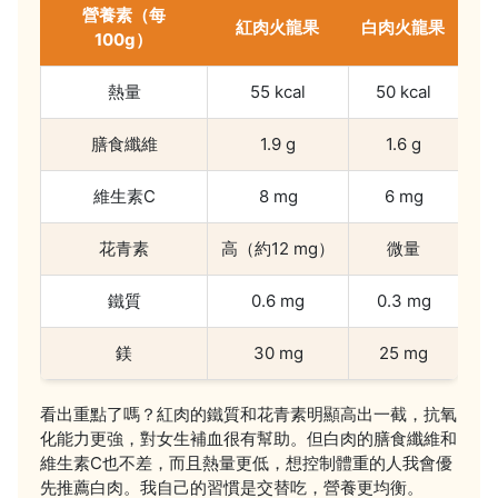
營養素（每
紅肉火龍果
白肉火龍果
100g）
熱量
55 kcal
50 kcal
膳食纖維
1.9 g
1.6 g
維生素C
8 mg
6 mg
花青素
高（約12 mg）
微量
鐵質
0.6 mg
0.3 mg
鎂
30 mg
25 mg
看出重點了嗎？紅肉的鐵質和花青素明顯高出一截，抗氧
化能力更強，對女生補血很有幫助。但白肉的膳食纖維和
維生素C也不差，而且熱量更低，想控制體重的人我會優
先推薦白肉。我自己的習慣是交替吃，營養更均衡。