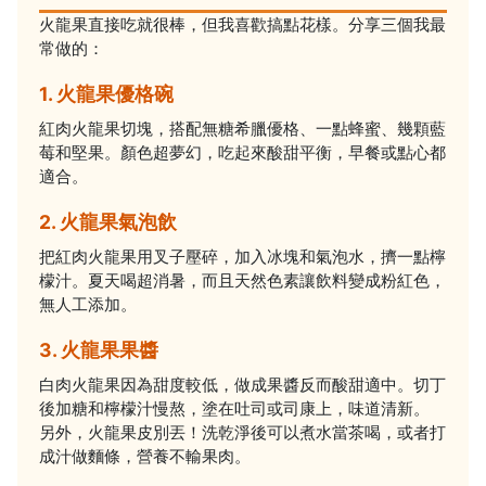
火龍果直接吃就很棒，但我喜歡搞點花樣。分享三個我最
常做的：
1. 火龍果優格碗
紅肉火龍果切塊，搭配無糖希臘優格、一點蜂蜜、幾顆藍
莓和堅果。顏色超夢幻，吃起來酸甜平衡，早餐或點心都
適合。
2. 火龍果氣泡飲
把紅肉火龍果用叉子壓碎，加入冰塊和氣泡水，擠一點檸
檬汁。夏天喝超消暑，而且天然色素讓飲料變成粉紅色，
無人工添加。
3. 火龍果果醬
白肉火龍果因為甜度較低，做成果醬反而酸甜適中。切丁
後加糖和檸檬汁慢熬，塗在吐司或司康上，味道清新。
另外，火龍果皮別丟！洗乾淨後可以煮水當茶喝，或者打
成汁做麵條，營養不輸果肉。