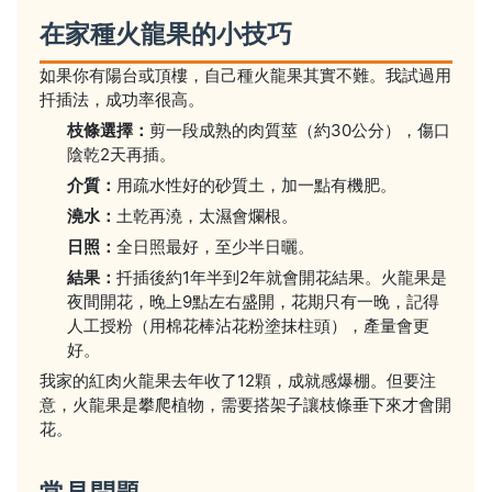
在家種火龍果的小技巧
如果你有陽台或頂樓，自己種火龍果其實不難。我試過用
扦插法，成功率很高。
枝條選擇：
剪一段成熟的肉質莖（約30公分），傷口
陰乾2天再插。
介質：
用疏水性好的砂質土，加一點有機肥。
澆水：
土乾再澆，太濕會爛根。
日照：
全日照最好，至少半日曬。
結果：
扦插後約1年半到2年就會開花結果。火龍果是
夜間開花，晚上9點左右盛開，花期只有一晚，記得
人工授粉（用棉花棒沾花粉塗抹柱頭），產量會更
好。
我家的紅肉火龍果去年收了12顆，成就感爆棚。但要注
意，火龍果是攀爬植物，需要搭架子讓枝條垂下來才會開
花。