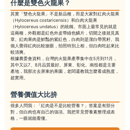
什麼是雙色火龍果？
其實「雙色火龍果」不是新品種，而是大家對紅肉火龍果
（Hylocereus costaricensis）和白肉火龍果
（Hylocereus undatus）的統稱。市面上最常見的就是
這兩種，外觀都是紅色外皮帶綠色鱗片，切開之後就見真
章。紅肉果肉是鮮豔的紫紅色，白肉則是潔白帶黑籽。我
個人覺得紅肉比較搶眼，拍照特別上相，但白肉吃起來比
較清爽。
根據農委會資料，台灣的火龍果產季集中在5月到11月，
其中又以7、8月品質最好。屏東、彰化、南投都是主要
產地，我那次去屏東的果園，老闆還教我怎麼看成熟度，
超實用。
營養價值大比拚
很多人問我：「紅肉是不是比較營養？」答案是有部分
對，但白肉也有自己的強項。我把常見營養素整理成表
格，一眼就能看懂。