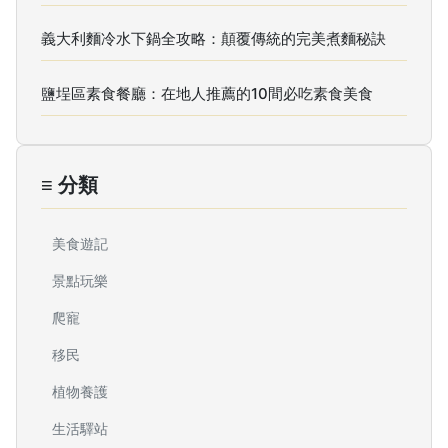
義大利麵冷水下鍋全攻略：顛覆傳統的完美煮麵秘訣
鹽埕區素食餐廳：在地人推薦的10間必吃素食美食
≡ 分類
美食遊記
景點玩樂
爬寵
移民
植物養護
生活驛站