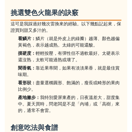
挑選雙色火龍果的訣竅
這可是我踩過好幾次雷換來的經驗。以下幾點記起來，保
證買到甜又多汁的。
看鱗片：
鱗片（就是外皮上的綠瓣）越薄、顏色越偏
黃褐色，表示越成熟。太綠的可能還酸。
摸硬度：
輕輕按壓，有彈性但不過軟最好。太硬表示
還沒熟，太軟可能過熟或壞了。
聞香氣：
靠近果蒂聞，如果有淡淡果香，就是最佳賞
味期。
看形狀：
盡量選橢圓形、飽滿的，瘦長或畸形的果肉
比例少。
產地撇步：
我特別愛屏東產的，日夜溫差大，甜度集
中。夏天買時，問老闆是不是「內埔」或「高樹」來
的，通常不會雷。
創意吃法與食譜